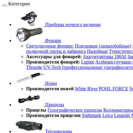
Категории
Приборы ночного видения
Фонари
Светодиодные фонари:
Поисковые (дальнобойные)
подводной охоты и дайвинга
Налобные
Туристичес
Аксессуары для фонарей:
Аккумуляторы 18650
За
Производители фонарей:
Lupine
Acebeam (лучшие 
Thrunite
UV-Tech (профессиональные ультрафиолет
Ножи
Производители ножей
White River
POHL FORCE
S
Прицелы
Прицелы
Голографические прицелы
Коллиматорны
Производители прицелов
Sightmark
Leica
Leupold
A
Тепловизоры