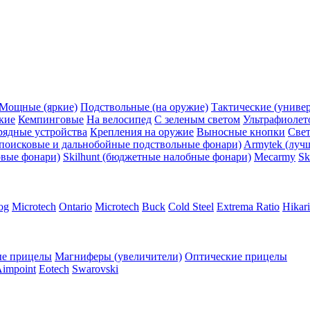
Мощные (яркие)
Подствольные (на оружие)
Тактические (униве
кие
Кемпинговые
На велосипед
С зеленым светом
Ультрафиолет
рядные устройства
Крепления на оружие
Выносные кнопки
Све
поисковые и дальнобойные подствольные фонари)
Armytek (луч
овые фонари)
Skilhunt (бюджетные налобные фонари)
Mecarmy
Sk
og
Microtech
Ontario
Microtech
Buck
Cold Steel
Extrema Ratio
Hikari
е прицелы
Магниферы (увеличители)
Оптические прицелы
impoint
Eotech
Swarovski