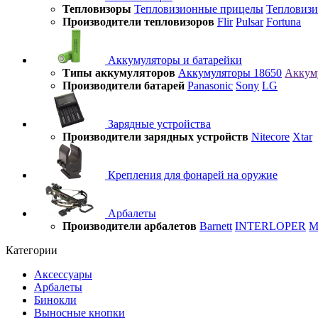
Тепловизоры
Тепловизионные прицелы
Тепловиз
Производители тепловизоров
Flir
Pulsar
Fortuna
Аккумуляторы и батарейки
Типы аккумуляторов
Аккумуляторы 18650
Аккум
Производители батарей
Panasonic
Sony
LG
Зарядные устройства
Производители зарядных устройств
Nitecore
Xtar
Крепления для фонарей на оружие
Арбалеты
Производители арбалетов
Barnett
INTERLOPER
M
Категории
Аксессуары
Арбалеты
Бинокли
Выносные кнопки