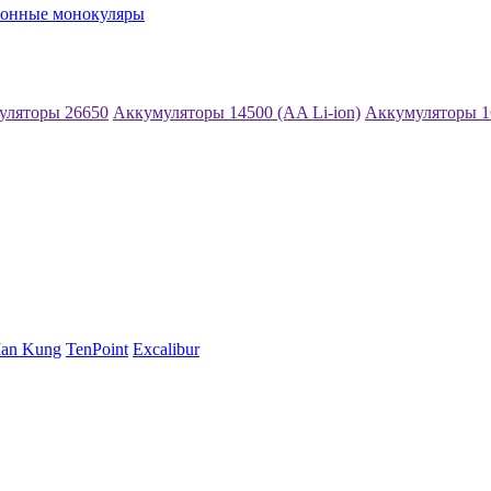
ионные монокуляры
уляторы 26650
Аккумуляторы 14500 (AA Li-ion)
Аккумуляторы 1
an Kung
TenPoint
Excalibur