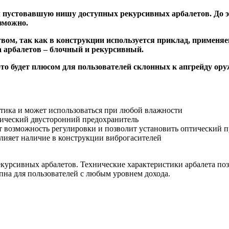
ял пустовавшую нишу доступных рекурсивных арбалетов. До 
зможно.
вом, так как в конструкции используется приклад, применя
а арбалетов – блочный и рекурсивный.
это будет плюсом для пользователей склонных к апгрейду ору
стика и может использоваться при любой влажности
атический двусторонний предохранитель
т возможность регулировки и позволит установить оптический 
влияет наличие в конструкции виброгасителей
урсивных арбалетов. Технические характеристики арбалета позв
пна для пользователей с любым уровнем дохода.