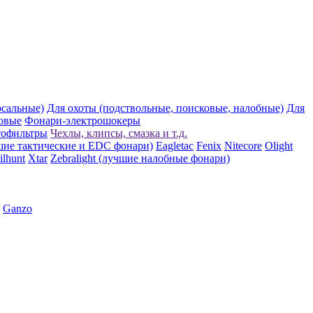
рсальные)
Для охоты (подствольные, поисковые, налобные)
Для
овые
Фонари-электрошокеры
тофильтры
Чехлы, клипсы, смазка и т.д.
шие тактические и EDC фонари)
Eagletac
Fenix
Nitecore
Olight
ilhunt
Xtar
Zebralight (лучшие налобные фонари)
Ganzo