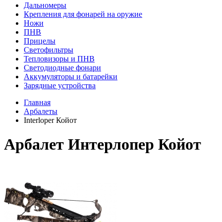
Дальномеры
Крепления для фонарей на оружие
Ножи
ПНВ
Прицелы
Светофильтры
Тепловизоры и ПНВ
Светодиодные фонари
Аккумуляторы и батарейки
Зарядные устройства
Главная
Арбалеты
Interloper Койот
Арбалет Интерлопер Койот