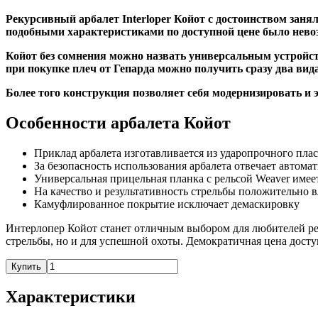
Рекурсивный арбалет Interloper Койот с достоинством зан
подобными характеристиками по доступной цене было нево
Койот без сомнения можно назвать универсальным устройст
при покупке плеч от Гепарда можно получить сразу два вид
Более того конструкция позволяет себя модернизировать и 
Особенности арбалета Койот
Приклад арбалета изготавливается из ударопрочного пла
За безопасность использования арбалета отвечает автом
Универсальная прицельная планка с рельсой Weaver имее
На качество и результативность стрельбы положительно 
Камуфлированное покрытие исключает демаскировку
Интерлопер Койот станет отличным выбором для любителей рек
стрельбы, но и для успешной охоты. Демократичная цена досту
Купить
Характеристики