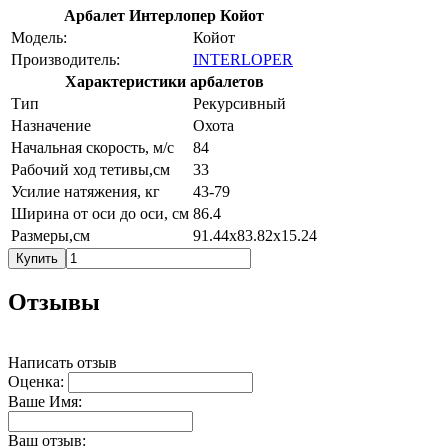
Арбалет Интерлопер Койот
Модель:
Койот
Производитель:
INTERLOPER
Характеристики арбалетов
Тип
Рекурсивный
Назначение
Охота
Начальная скорость, м/с
84
Рабочий ход тетивы,см
33
Усилие натяжения, кг
43-79
Ширина от оси до оси, см
86.4
Размеры,см
91.44x83.82x15.24
Купить
Отзывы
Написать отзыв
Оценка:
Ваше Имя:
Ваш отзыв: