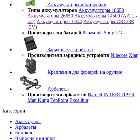
Аккумуляторы и батарейки
Типы аккумуляторов
Аккумуляторы 18650
Аккумуляторы 26650
Аккумуляторы 14500 (AA Li-
ion)
Аккумуляторы 16340
Аккумуляторы CR123R
(3V)
Производители батарей
Panasonic
Sony
LG
Зарядные устройства
Производители зарядных устройств
Nitecore
Xtar
Крепления для фонарей на оружие
Арбалеты
Производители арбалетов
Barnett
INTERLOPER
Man Kung
TenPoint
Excalibur
Категории
Аксессуары
Арбалеты
Бинокли
Выносные кнопки