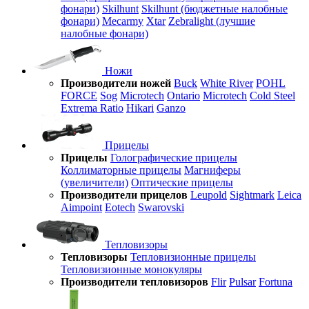
фонари)
Skilhunt
Skilhunt (бюджетные налобные
фонари)
Mecarmy
Xtar
Zebralight (лучшие
налобные фонари)
Ножи
Производители ножей
Buck
White River
POHL
FORCE
Sog
Microtech
Ontario
Microtech
Cold Steel
Extrema Ratio
Hikari
Ganzo
Прицелы
Прицелы
Голографические прицелы
Коллиматорные прицелы
Магниферы
(увеличители)
Оптические прицелы
Производители прицелов
Leupold
Sightmark
Leica
Aimpoint
Eotech
Swarovski
Тепловизоры
Тепловизоры
Тепловизионные прицелы
Тепловизионные монокуляры
Производители тепловизоров
Flir
Pulsar
Fortuna