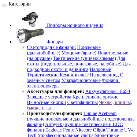
Категории
Приборы ночного видения
Фонари
Светодиодные фонари:
Поисковые
(дальнобойные)
Мощные (яркие)
Подствольные
(на оружие)
Тактические (универсальные)
Для
охоты (подствольные, поисковые, налобные)
Для
подводной охоты и дайвинга
Налобные
Туристические
Кемпинговые
На велосипед
С
зеленым светом
Ультрафиолетовые
Фонари-
электрошокеры
Аксессуары для фонарей:
Аккумуляторы 18650
Зарядные устройства
Крепления на оружие
Выносные кнопки
Светофильтры
Чехлы, клипсы,
смазка и т.д.
Производители фонарей:
Lupine
Acebeam
(лучшие поисковые и дальнобойные подствольные
фонари)
Armytek (лучшие тактические и EDC
фонари)
Eagletac
Fenix
Nitecore
Olight
Thrunite
UV-
Tech (профессиональные ультрафиолетовые