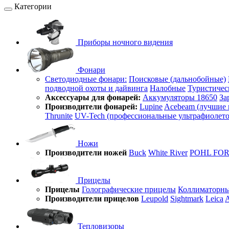
Категории
Приборы ночного видения
Фонари
Светодиодные фонари:
Поисковые (дальнобойные)
подводной охоты и дайвинга
Налобные
Туристичес
Аксессуары для фонарей:
Аккумуляторы 18650
За
Производители фонарей:
Lupine
Acebeam (лучшие 
Thrunite
UV-Tech (профессиональные ультрафиолет
Ножи
Производители ножей
Buck
White River
POHL FO
Прицелы
Прицелы
Голографические прицелы
Коллиматорны
Производители прицелов
Leupold
Sightmark
Leica
A
Тепловизоры