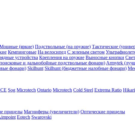
Мощные (яркие)
Подствольные (на оружие)
Тактические (униве
кие
Кемпинговые
На велосипед
С зеленым светом
Ультрафиолет
рядные устройства
Крепления на оружие
Выносные кнопки
Све
поисковые и дальнобойные подствольные фонари)
Armytek (луч
овые фонари)
Skilhunt
Skilhunt (бюджетные налобные фонари)
Me
RCE
Sog
Microtech
Ontario
Microtech
Cold Steel
Extrema Ratio
Hikari
е прицелы
Магниферы (увеличители)
Оптические прицелы
impoint
Eotech
Swarovski