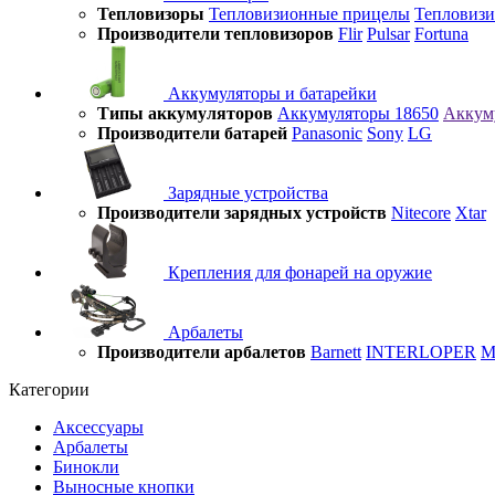
Тепловизоры
Тепловизионные прицелы
Тепловиз
Производители тепловизоров
Flir
Pulsar
Fortuna
Аккумуляторы и батарейки
Типы аккумуляторов
Аккумуляторы 18650
Аккум
Производители батарей
Panasonic
Sony
LG
Зарядные устройства
Производители зарядных устройств
Nitecore
Xtar
Крепления для фонарей на оружие
Арбалеты
Производители арбалетов
Barnett
INTERLOPER
M
Категории
Аксессуары
Арбалеты
Бинокли
Выносные кнопки