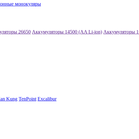
ионные монокуляры
уляторы 26650
Аккумуляторы 14500 (AA Li-ion)
Аккумуляторы 1
an Kung
TenPoint
Excalibur