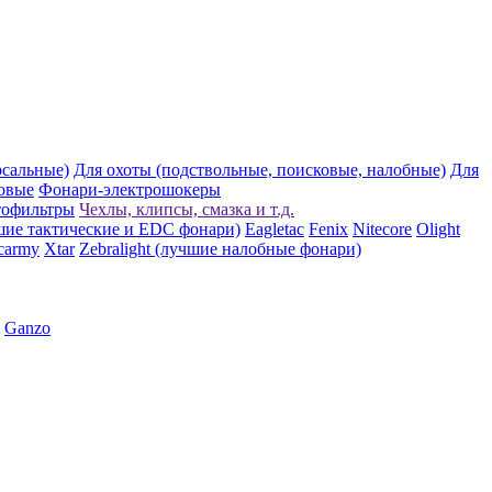
рсальные)
Для охоты (подствольные, поисковые, налобные)
Для
овые
Фонари-электрошокеры
тофильтры
Чехлы, клипсы, смазка и т.д.
шие тактические и EDC фонари)
Eagletac
Fenix
Nitecore
Olight
carmy
Xtar
Zebralight (лучшие налобные фонари)
Ganzo