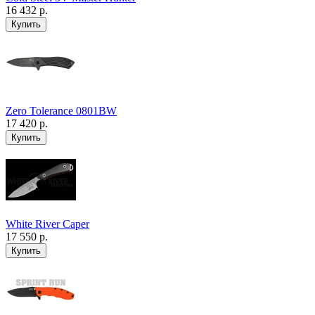
16 432 р.
Zero Tolerance 0801BW
17 420 р.
White River Caper
17 550 р.