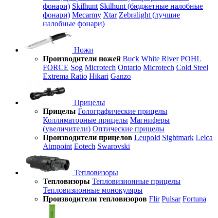
фонари)
Skilhunt
Skilhunt (бюджетные налобные
фонари)
Mecarmy
Xtar
Zebralight (лучшие
налобные фонари)
Ножи
Производители ножей
Buck
White River
POHL
FORCE
Sog
Microtech
Ontario
Microtech
Cold Steel
Extrema Ratio
Hikari
Ganzo
Прицелы
Прицелы
Голографические прицелы
Коллиматорные прицелы
Магниферы
(увеличители)
Оптические прицелы
Производители прицелов
Leupold
Sightmark
Leica
Aimpoint
Eotech
Swarovski
Тепловизоры
Тепловизоры
Тепловизионные прицелы
Тепловизионные монокуляры
Производители тепловизоров
Flir
Pulsar
Fortuna