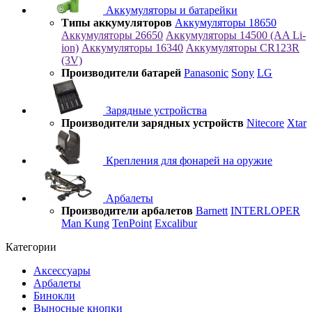
Аккумуляторы и батарейки
Типы аккумуляторов
Аккумуляторы 18650
Аккумуляторы 26650
Аккумуляторы 14500 (AA Li-
ion)
Аккумуляторы 16340
Аккумуляторы CR123R
(3V)
Производители батарей
Panasonic
Sony
LG
Зарядные устройства
Производители зарядных устройств
Nitecore
Xtar
Крепления для фонарей на оружие
Арбалеты
Производители арбалетов
Barnett
INTERLOPER
Man Kung
TenPoint
Excalibur
Категории
Аксессуары
Арбалеты
Бинокли
Выносные кнопки