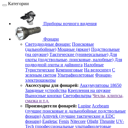
Категории
Приборы ночного видения
Фонари
Светодиодные фонари:
Поисковые
(дальнобойные)
Мощные (яркие)
Подствольные
(на оружие)
Тактические (универсальные)
Для
охоты (подствольные, поисковые, налобные)
Для
подводной охоты и дайвинга
Налобные
Туристические
Кемпинговые
На велосипед
С
зеленым светом
Ультрафиолетовые
Фонари-
электрошокеры
Аксессуары для фонарей:
Аккумуляторы 18650
Зарядные устройства
Крепления на оружие
Выносные кнопки
Светофильтры
Чехлы, клипсы,
смазка и т.д.
Производители фонарей:
Lupine
Acebeam
(лучшие поисковые и дальнобойные подствольные
фонари)
Armytek (лучшие тактические и EDC
фонари)
Eagletac
Fenix
Nitecore
Olight
Thrunite
UV-
Tech (профессиональные ультрафиолетовые