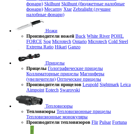
фонари)
Skilhunt
Skilhunt (бюджетные налобные
фонари)
Mecarmy
Xtar
Zebralight (лучшие
налобные фонари)
Ножи
Производители ножей
Buck
White River
POHL
FORCE
Sog
Microtech
Ontario
Microtech
Cold Steel
Extrema Ratio
Hikari
Ganzo
Прицелы
Прицелы
Голографические прицелы
Коллиматорные прицелы
Магниферы
(увеличители)
Оптические прицелы
Производители прицелов
Leupold
Sightmark
Leica
Aimpoint
Eotech
Swarovski
Тепловизоры
Тепловизоры
Тепловизионные прицелы
Тепловизионные монокуляры
Производители тепловизоров
Flir
Pulsar
Fortuna