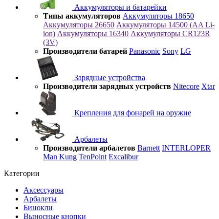
Аккумуляторы и батарейки
Типы аккумуляторов
Аккумуляторы 18650
Аккумуляторы 26650
Аккумуляторы 14500 (AA Li-
ion)
Аккумуляторы 16340
Аккумуляторы CR123R
(3V)
Производители батарей
Panasonic
Sony
LG
Зарядные устройства
Производители зарядных устройств
Nitecore
Xtar
Крепления для фонарей на оружие
Арбалеты
Производители арбалетов
Barnett
INTERLOPER
Man Kung
TenPoint
Excalibur
Категории
Аксессуары
Арбалеты
Бинокли
Выносные кнопки