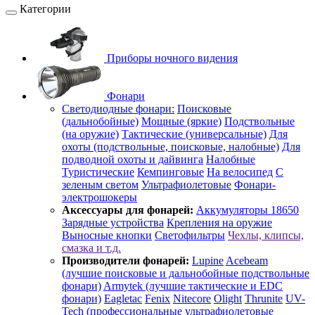
Категории
Приборы ночного видения
Фонари
Светодиодные фонари:
Поисковые
(дальнобойные)
Мощные (яркие)
Подствольные
(на оружие)
Тактические (универсальные)
Для
охоты (подствольные, поисковые, налобные)
Для
подводной охоты и дайвинга
Налобные
Туристические
Кемпинговые
На велосипед
С
зеленым светом
Ультрафиолетовые
Фонари-
электрошокеры
Аксессуары для фонарей:
Аккумуляторы 18650
Зарядные устройства
Крепления на оружие
Выносные кнопки
Светофильтры
Чехлы, клипсы,
смазка и т.д.
Производители фонарей:
Lupine
Acebeam
(лучшие поисковые и дальнобойные подствольные
фонари)
Armytek (лучшие тактические и EDC
фонари)
Eagletac
Fenix
Nitecore
Olight
Thrunite
UV-
Tech (профессиональные ультрафиолетовые