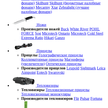
фонари)
Skilhunt
Skilhunt (бюджетные налобные
фонари)
Mecarmy
Xtar
Zebralight (лучшие
налобные фонари)
Ножи
Производители ножей
Buck
White River
POHL
FORCE
Sog
Microtech
Ontario
Microtech
Cold Steel
Extrema Ratio
Hikari
Ganzo
Прицелы
Прицелы
Голографические прицелы
Коллиматорные прицелы
Магниферы
(увеличители)
Оптические прицелы
Производители прицелов
Leupold
Sightmark
Leica
Aimpoint
Eotech
Swarovski
Тепловизоры
Тепловизоры
Тепловизионные прицелы
Тепловизионные монокуляры
Производители тепловизоров
Flir
Pulsar
Fortuna