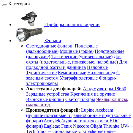
Категории
Приборы ночного видения
Фонари
Светодиодные фонари:
Поисковые
(дальнобойные)
Мощные (яркие)
Подствольные
(на оружие)
Тактические (универсальные)
Для
охоты (подствольные, поисковые, налобные)
Для
подводной охоты и дайвинга
Налобные
Туристические
Кемпинговые
На велосипед
С
зеленым светом
Ультрафиолетовые
Фонари-
электрошокеры
Аксессуары для фонарей:
Аккумуляторы 18650
Зарядные устройства
Крепления на оружие
Выносные кнопки
Светофильтры
Чехлы, клипсы,
смазка и т.д.
Производители фонарей:
Lupine
Acebeam
(лучшие поисковые и дальнобойные подствольные
фонари)
Armytek (лучшие тактические и EDC
фонари)
Eagletac
Fenix
Nitecore
Olight
Thrunite
UV-
Tech (профессиональные ультрафиолетовые