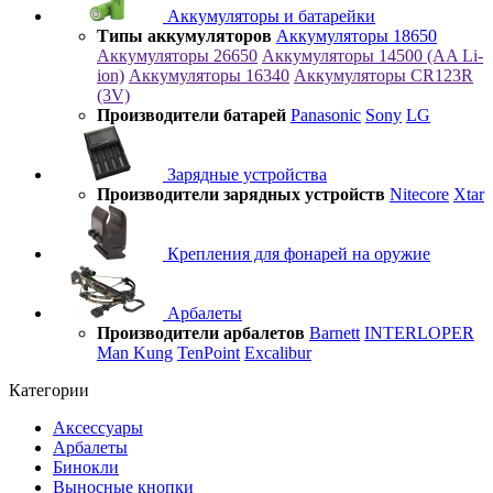
Аккумуляторы и батарейки
Типы аккумуляторов
Аккумуляторы 18650
Аккумуляторы 26650
Аккумуляторы 14500 (AA Li-
ion)
Аккумуляторы 16340
Аккумуляторы CR123R
(3V)
Производители батарей
Panasonic
Sony
LG
Зарядные устройства
Производители зарядных устройств
Nitecore
Xtar
Крепления для фонарей на оружие
Арбалеты
Производители арбалетов
Barnett
INTERLOPER
Man Kung
TenPoint
Excalibur
Категории
Аксессуары
Арбалеты
Бинокли
Выносные кнопки