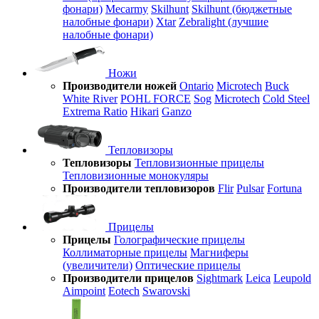
фонари)
Mecarmy
Skilhunt
Skilhunt (бюджетные
налобные фонари)
Xtar
Zebralight (лучшие
налобные фонари)
Ножи
Производители ножей
Ontario
Microtech
Buck
White River
POHL FORCE
Sog
Microtech
Cold Steel
Extrema Ratio
Hikari
Ganzo
Тепловизоры
Тепловизоры
Тепловизионные прицелы
Тепловизионные монокуляры
Производители тепловизоров
Flir
Pulsar
Fortuna
Прицелы
Прицелы
Голографические прицелы
Коллиматорные прицелы
Магниферы
(увеличители)
Оптические прицелы
Производители прицелов
Sightmark
Leica
Leupold
Aimpoint
Eotech
Swarovski