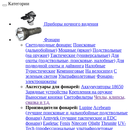
Категории
Приборы ночного видения
Фонари
Светодиодные фонари:
Поисковые
(дальнобойные)
Мощные (яркие)
Подствольные
(на оружие)
Тактические (универсальные)
Для
охоты (подствольные, поисковые, налобные)
Для
подводной охоты и дайвинга
Налобные
Туристические
Кемпинговые
На велосипед
С
зеленым светом
Ультрафиолетовые
Фонари-
электрошокеры
Аксессуары для фонарей:
Аккумуляторы 18650
Зарядные устройства
Крепления на оружие
Выносные кнопки
Светофильтры
Чехлы, клипсы,
смазка и т.д.
Производители фонарей:
Lupine
Acebeam
(лучшие поисковые и дальнобойные подствольные
фонари)
Armytek (лучшие тактические и EDC
фонари)
Eagletac
Fenix
Nitecore
Olight
Thrunite
UV-
Tech (профессиональные ультрафиолетовые