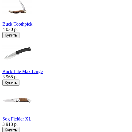
Buck Toothpick
4 030 р.
Buck Lite Max Large
3 965 р.
Sog Fielder XL
3 913 р.