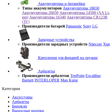
Аккумуляторы и батарейки
Типы аккумуляторов
Аккумуляторы 18650
Аккумуляторы 26650
Аккумуляторы 14500 (AA Li-
ion)
Аккумуляторы 16340
Аккумуляторы CR123R
(3V)
Производители батарей
Panasonic
Sony
LG
Зарядные устройства
Производители зарядных устройств
Nitecore
Xtar
Крепления для фонарей на оружие
Арбалеты
Производители арбалетов
TenPoint
Excalibur
Barnett
INTERLOPER
Man Kung
Категории
Аксессуары
Арбалеты
Бинокли
Выносные кнопки