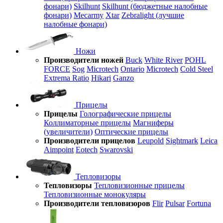
фонари)
Skilhunt
Skilhunt (бюджетные налобные
фонари)
Mecarmy
Xtar
Zebralight (лучшие
налобные фонари)
Ножи
Производители ножей
Buck
White River
POHL
FORCE
Sog
Microtech
Ontario
Microtech
Cold Steel
Extrema Ratio
Hikari
Ganzo
Прицелы
Прицелы
Голографические прицелы
Коллиматорные прицелы
Магниферы
(увеличители)
Оптические прицелы
Производители прицелов
Leupold
Sightmark
Leica
Aimpoint
Eotech
Swarovski
Тепловизоры
Тепловизоры
Тепловизионные прицелы
Тепловизионные монокуляры
Производители тепловизоров
Flir
Pulsar
Fortuna