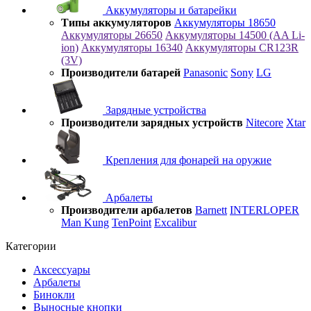
Аккумуляторы и батарейки
Типы аккумуляторов
Аккумуляторы 18650
Аккумуляторы 26650
Аккумуляторы 14500 (AA Li-
ion)
Аккумуляторы 16340
Аккумуляторы CR123R
(3V)
Производители батарей
Panasonic
Sony
LG
Зарядные устройства
Производители зарядных устройств
Nitecore
Xtar
Крепления для фонарей на оружие
Арбалеты
Производители арбалетов
Barnett
INTERLOPER
Man Kung
TenPoint
Excalibur
Категории
Аксессуары
Арбалеты
Бинокли
Выносные кнопки