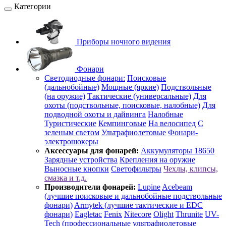
Категории
Приборы ночного видения
Фонари
Светодиодные фонари:
Поисковые
(дальнобойные)
Мощные (яркие)
Подствольные
(на оружие)
Тактические (универсальные)
Для
охоты (подствольные, поисковые, налобные)
Для
подводной охоты и дайвинга
Налобные
Туристические
Кемпинговые
На велосипед
С
зеленым светом
Ультрафиолетовые
Фонари-
электрошокеры
Аксессуары для фонарей:
Аккумуляторы 18650
Зарядные устройства
Крепления на оружие
Выносные кнопки
Светофильтры
Чехлы, клипсы,
смазка и т.д.
Производители фонарей:
Lupine
Acebeam
(лучшие поисковые и дальнобойные подствольные
фонари)
Armytek (лучшие тактические и EDC
фонари)
Eagletac
Fenix
Nitecore
Olight
Thrunite
UV-
Tech (профессиональные ультрафиолетовые