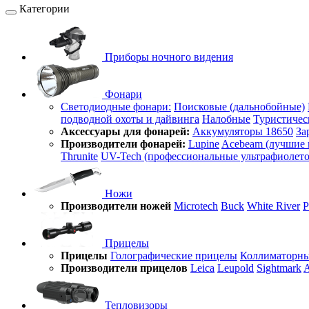
Категории
Приборы ночного видения
Фонари
Светодиодные фонари:
Поисковые (дальнобойные)
подводной охоты и дайвинга
Налобные
Туристичес
Аксессуары для фонарей:
Аккумуляторы 18650
За
Производители фонарей:
Lupine
Acebeam (лучшие 
Thrunite
UV-Tech (профессиональные ультрафиолет
Ножи
Производители ножей
Microtech
Buck
White River
Прицелы
Прицелы
Голографические прицелы
Коллиматорны
Производители прицелов
Leica
Leupold
Sightmark
A
Тепловизоры