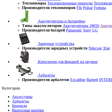
Тепловизоры
Тепловизионные прицелы
Тепловиз
Производители тепловизоров
Flir
Pulsar
Fortuna
Аккумуляторы и батарейки
Типы аккумуляторов
Аккумуляторы 18650
Аккум
Производители батарей
Panasonic
Sony
LG
Зарядные устройства
Производители зарядных устройств
Nitecore
Xtar
Крепления для фонарей на оружие
Арбалеты
Производители арбалетов
Excalibur
Barnett
INTER
Категории
Аксессуары
Арбалеты
Бинокли
Выносные кнопки