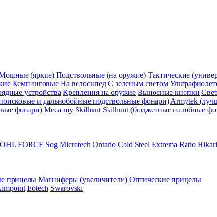
Мощные (яркие)
Подствольные (на оружие)
Тактические (униве
кие
Кемпинговые
На велосипед
С зеленым светом
Ультрафиолет
рядные устройства
Крепления на оружие
Выносные кнопки
Све
поисковые и дальнобойные подствольные фонари)
Armytek (луч
овые фонари)
Mecarmy
Skilhunt
Skilhunt (бюджетные налобные фо
POHL FORCE
Sog
Microtech
Ontario
Cold Steel
Extrema Ratio
Hikari
е прицелы
Магниферы (увеличители)
Оптические прицелы
impoint
Eotech
Swarovski