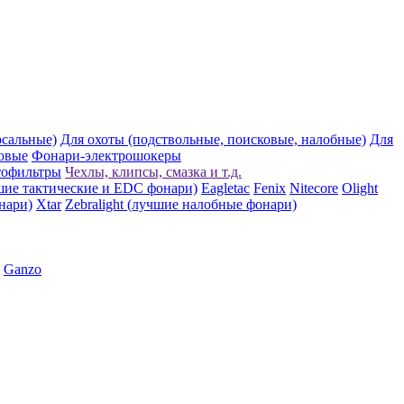
рсальные)
Для охоты (подствольные, поисковые, налобные)
Для
овые
Фонари-электрошокеры
тофильтры
Чехлы, клипсы, смазка и т.д.
шие тактические и EDC фонари)
Eagletac
Fenix
Nitecore
Olight
нари)
Xtar
Zebralight (лучшие налобные фонари)
Ganzo