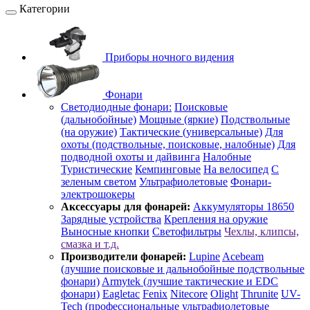
Категории
Приборы ночного видения
Фонари
Светодиодные фонари:
Поисковые
(дальнобойные)
Мощные (яркие)
Подствольные
(на оружие)
Тактические (универсальные)
Для
охоты (подствольные, поисковые, налобные)
Для
подводной охоты и дайвинга
Налобные
Туристические
Кемпинговые
На велосипед
С
зеленым светом
Ультрафиолетовые
Фонари-
электрошокеры
Аксессуары для фонарей:
Аккумуляторы 18650
Зарядные устройства
Крепления на оружие
Выносные кнопки
Светофильтры
Чехлы, клипсы,
смазка и т.д.
Производители фонарей:
Lupine
Acebeam
(лучшие поисковые и дальнобойные подствольные
фонари)
Armytek (лучшие тактические и EDC
фонари)
Eagletac
Fenix
Nitecore
Olight
Thrunite
UV-
Tech (профессиональные ультрафиолетовые