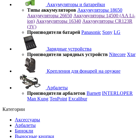
Аккумуляторы и батарейки
Типы аккумуляторов
Аккумуляторы 18650
Аккумуляторы 26650
Аккумуляторы 14500 (AA Li-
ion)
Аккумуляторы 16340
Аккумуляторы CR123R
(3V)
Производители батарей
Panasonic
Sony
LG
Зарядные устройства
Производители зарядных устройств
Nitecore
Xtar
Крепления для фонарей на оружие
Арбалеты
Производители арбалетов
Barnett
INTERLOPER
Man Kung
TenPoint
Excalibur
Категории
Аксессуары
Арбалеты
Бинокли
Выносные кнопки