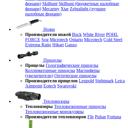
фонари)
Skilhunt
Skilhunt (бюджетные налобные
фонари)
Mecarmy
Xtar
Zebralight (лучшие
налобные фонари)
Ножи
Производители ножей
Buck
White River
POHL
FORCE
Sog
Microtech
Ontario
Microtech
Cold Steel
Extrema Ratio
Hikari
Ganzo
Прицелы
Прицелы
Голографические прицелы
Коллиматорные прицелы
Магниферы
(увеличители)
Оптические прицелы
Производители прицелов
Leupold
Sightmark
Leica
Aimpoint
Eotech
Swarovski
Тепловизоры
Тепловизоры
Тепловизионные прицелы
Тепловизионные монокуляры
Производители тепловизоров
Flir
Pulsar
Fortuna