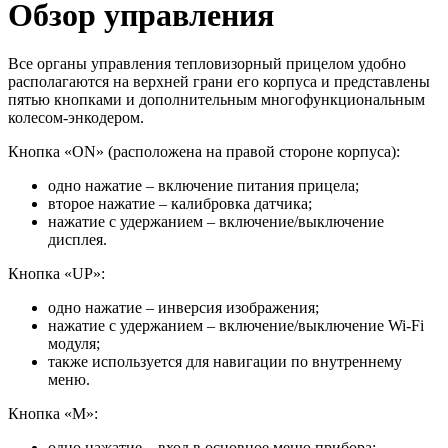
Обзор управления
Все органы управления тепловизорный прицелом удобно
располагаются на верхней грани его корпуса и представлены
пятью кнопками и дополнительным многофункциональным
колесом-энкодером.
Кнопка «ON» (расположена на правой стороне корпуса):
одно нажатие – включение питания прицела;
второе нажатие – калибровка датчика;
нажатие с удержанием – включение/выключение
дисплея.
Кнопка «UP»:
одно нажатие – инверсия изображения;
нажатие с удержанием – включение/выключение Wi-Fi
модуля;
также используется для навигации по внутреннему
меню.
Кнопка «М»:
одно нажатие – вход в основное меню прибора;