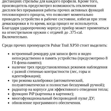
дистанциях стрельбы для каждого профиля. Кроме того,
производитель предусмотрел возможность отключения
дисплея без прерывания работы прочих активных функций
тепловизорного прицела, что позволяет моментально
приводить устройство в рабочее состояние, избегая при этом
демаскировки в то время, когда прицел не используется.
Благодаря ударопрочному корпусу прибор может применяться
на огнестрельном оружии с отдачей до .375-cal.
Включительно.
Среди прочих преимуществ Pulsar Trail XP50 стоит выделить:
встроенный рекордер для записи фото и видео
непосредственно в память устройства (предусмотрено 8
Гб флеш-памяти);
наличие трех предустановленных режимов наблюдения
с разной степенью контрастности (лес, горы и
идентификация);
три режима калибровки (автоматический,
полуавтоматически и полностью бесшумный ручной);
радиатор на корпусе для эффективного отведения тепла;
функцию PiP (картинка в картинке);
многофункциональный беспроводной пульт ДУ;
обновление программного обеспечения.