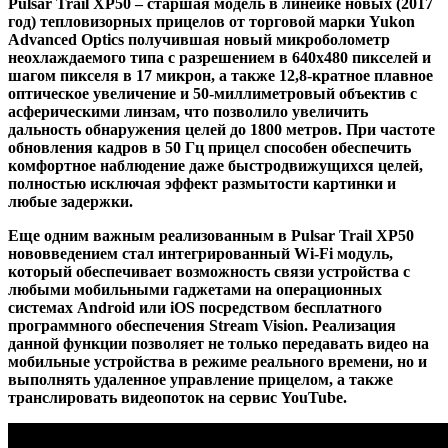
Pulsar Trail XP50 – старшая модель в линейке новых (2017
год) тепловизорных прицелов от торговой марки Yukon
Advanced Optics получившая новый микроболометр
неохлаждаемого типа с разрешением в 640x480 пикселей и
шагом пикселя в 17 микрон, а также 12,8-кратное плавное
оптическое увеличение и 50-миллиметровый объектив с
асферическими линзам, что позволило увеличить
дальность обнаружения целей до 1800 метров. При частоте
обновления кадров в 50 Гц прицел способен обеспечить
комфортное наблюдение даже быстродвижущихся целей,
полностью исключая эффект размытости картинки и
любые задержки.
Еще одним важным реализованным в Pulsar Trail XP50
нововведением стал интегрированный Wi-Fi модуль,
который обеспечивает возможность связи устройства с
любыми мобильными гаджетами на операционных
системах Android или iOS посредством бесплатного
программного обеспечения Stream Vision. Реализация
данной функции позволяет не только передавать видео на
мобильные устройства в режиме реального времени, но и
выполнять удаленное управление прицелом, а также
транслировать видеопоток на сервис YouTube.