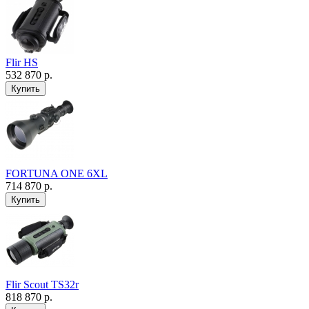
Flir HS
532 870 р.
FORTUNA ONE 6XL
714 870 р.
Flir Scout TS32r
818 870 р.