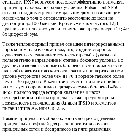
стандарту IPX7 корпусом позволяет эффективно применять
прицел при любых погодных условиях. Pulsar Trail XP50
оснащен стадиометрическим дальномером, позволяющим
максимально точно определить расстояние до цели на
дистанции до 1000 метров. Кроме уже упомянутого 12,8-
кратного оптического увеличения также предусмотрен 2x; 4x;
8x цифровой зум.
Также тепловизорный прицел оснащен интегрированными
гироскопом и акселерометром, что, с одной стороны,
существенно увеличивает точность стрельбы (указывая
пользователю направление и степень бокового уклона), а с
другой, позволяет экономить батарею за счет возможности
настройки автоматического отключения при вертикальном
уклоне устройства более чем на 70 и горизонтальном более
чем на 30 градусов. В качестве элемента питания прибор
использует современную перезаряжаемую батарею B-Pack
IPS5, полного заряда которой хватает на 8 часов
бесперебойной работы прицела. Также предусмотрена
возможность использования батареи IPS10 и элементов
питания типа AA или CR123A.
Память прицела способна сохранять до трех отдельных
прицельных профилей для различного типа оружия,
прицельных сеток и боеприпасов на пяти различных