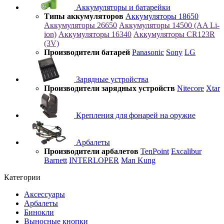
Аккумуляторы и батарейки
Типы аккумуляторов
Аккумуляторы 18650
Аккумуляторы 26650
Аккумуляторы 14500 (AA Li-
ion)
Аккумуляторы 16340
Аккумуляторы CR123R
(3V)
Производители батарей
Panasonic
Sony
LG
Зарядные устройства
Производители зарядных устройств
Nitecore
Xtar
Крепления для фонарей на оружие
Арбалеты
Производители арбалетов
TenPoint
Excalibur
Barnett
INTERLOPER
Man Kung
Категории
Аксессуары
Арбалеты
Бинокли
Выносные кнопки