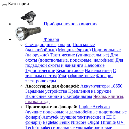
Категории
Приборы ночного видения
Фонари
Светодиодные фонари:
Поисковые
(дальнобойные)
Мощные (яркие)
Подствольные
(на оружие)
Тактические (универсальные)
Для
охоты (подствольные, поисковые, налобные)
Для
подводной охоты и дайвинга
Налобные
Туристические
Кемпинговые
На велосипед
С
зеленым светом
Ультрафиолетовые
Фонари-
электрошокеры
Аксессуары для фонарей:
Аккумуляторы 18650
Зарядные устройства
Крепления на оружие
Выносные кнопки
Светофильтры
Чехлы, клипсы,
смазка и т.д.
Производители фонарей:
Lupine
Acebeam
(лучшие поисковые и дальнобойные подствольные
фонари)
Armytek (лучшие тактические и EDC
фонари)
Eagletac
Fenix
Nitecore
Olight
Thrunite
UV-
Tech (профессиональные ультрафиолетовые