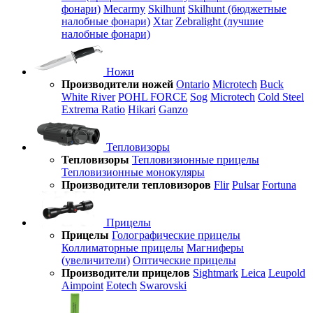
фонари)
Mecarmy
Skilhunt
Skilhunt (бюджетные
налобные фонари)
Xtar
Zebralight (лучшие
налобные фонари)
Ножи
Производители ножей
Ontario
Microtech
Buck
White River
POHL FORCE
Sog
Microtech
Cold Steel
Extrema Ratio
Hikari
Ganzo
Тепловизоры
Тепловизоры
Тепловизионные прицелы
Тепловизионные монокуляры
Производители тепловизоров
Flir
Pulsar
Fortuna
Прицелы
Прицелы
Голографические прицелы
Коллиматорные прицелы
Магниферы
(увеличители)
Оптические прицелы
Производители прицелов
Sightmark
Leica
Leupold
Aimpoint
Eotech
Swarovski