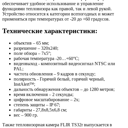
обеспечивает удобное использование и управление
функциями тепловизора как правой, так и левой рукой.
Устройство относится к категории всепогодных и может
применяться при температурах от -20 до +60 градусов.
Технические характеристики:
объектив – 65 мм;
разрешение – 320x240;
поле обзора – 7х5°;
рабочая температура -20…+60°C;
видеовыход - композитный видеосигнал NTSC или
PAL;
частота обновления – 9 кадров в секунду;
полярность - Горячий белый, горячий черный,
InstAlert™;
дальность обнаружения объектов – до 1280 метров;
время включения – 2 секунды;
цифровое масштабирование – 2х;
степень защиты – IP 67;
габариты - 27,8х8,5х6,8 см;
вес – 900 гр.
Также тепловизорная камера FLIR TS32r выпускается в