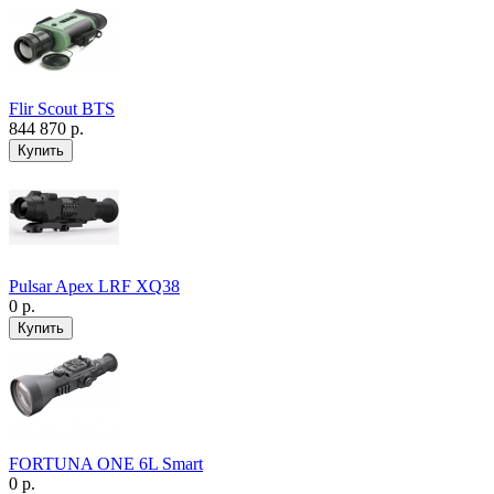
Flir Scout BTS
844 870 р.
Pulsar Apex LRF XQ38
0 р.
FORTUNA ONE 6L Smart
0 р.