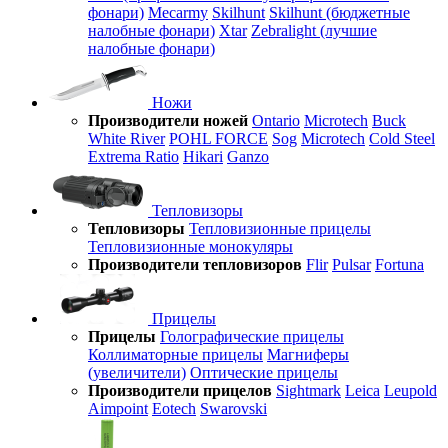
фонари)
Mecarmy
Skilhunt
Skilhunt (бюджетные
налобные фонари)
Xtar
Zebralight (лучшие
налобные фонари)
Ножи
Производители ножей
Ontario
Microtech
Buck
White River
POHL FORCE
Sog
Microtech
Cold Steel
Extrema Ratio
Hikari
Ganzo
Тепловизоры
Тепловизоры
Тепловизионные прицелы
Тепловизионные монокуляры
Производители тепловизоров
Flir
Pulsar
Fortuna
Прицелы
Прицелы
Голографические прицелы
Коллиматорные прицелы
Магниферы
(увеличители)
Оптические прицелы
Производители прицелов
Sightmark
Leica
Leupold
Aimpoint
Eotech
Swarovski