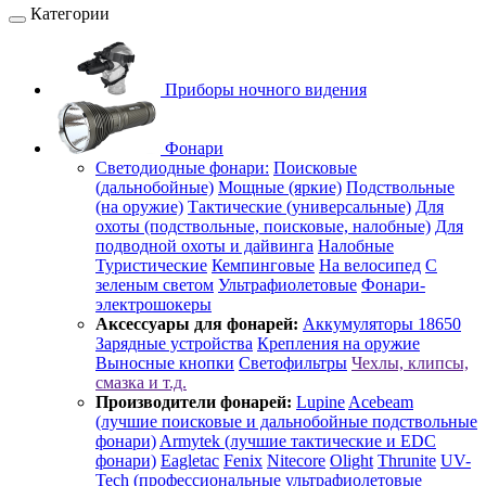
Категории
Приборы ночного видения
Фонари
Светодиодные фонари:
Поисковые
(дальнобойные)
Мощные (яркие)
Подствольные
(на оружие)
Тактические (универсальные)
Для
охоты (подствольные, поисковые, налобные)
Для
подводной охоты и дайвинга
Налобные
Туристические
Кемпинговые
На велосипед
С
зеленым светом
Ультрафиолетовые
Фонари-
электрошокеры
Аксессуары для фонарей:
Аккумуляторы 18650
Зарядные устройства
Крепления на оружие
Выносные кнопки
Светофильтры
Чехлы, клипсы,
смазка и т.д.
Производители фонарей:
Lupine
Acebeam
(лучшие поисковые и дальнобойные подствольные
фонари)
Armytek (лучшие тактические и EDC
фонари)
Eagletac
Fenix
Nitecore
Olight
Thrunite
UV-
Tech (профессиональные ультрафиолетовые