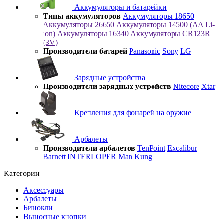
Аккумуляторы и батарейки
Типы аккумуляторов
Аккумуляторы 18650
Аккумуляторы 26650
Аккумуляторы 14500 (AA Li-
ion)
Аккумуляторы 16340
Аккумуляторы CR123R
(3V)
Производители батарей
Panasonic
Sony
LG
Зарядные устройства
Производители зарядных устройств
Nitecore
Xtar
Крепления для фонарей на оружие
Арбалеты
Производители арбалетов
TenPoint
Excalibur
Barnett
INTERLOPER
Man Kung
Категории
Аксессуары
Арбалеты
Бинокли
Выносные кнопки